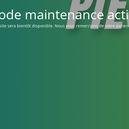
ode maintenance acti
site sera bientôt disponible. Nous vous remercions de votre patien