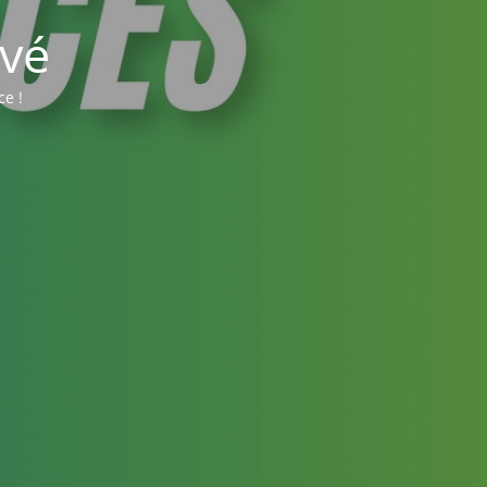
vé
ce !