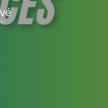
vé
ce !