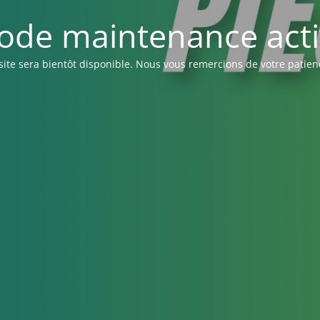
ode maintenance acti
site sera bientôt disponible. Nous vous remercions de votre patien