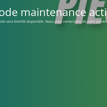
ode maintenance acti
site sera bientôt disponible. Nous vous remercions de votre patien