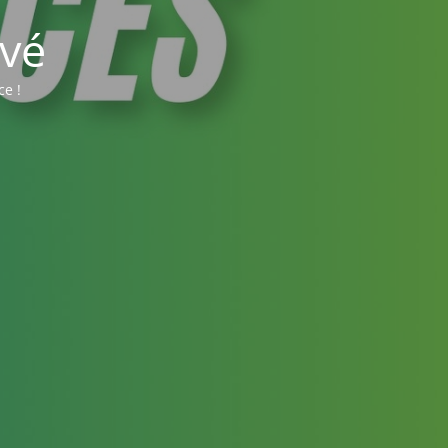
vé
ce !