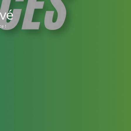
vé
ce !