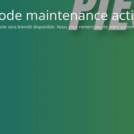
ode maintenance acti
site sera bientôt disponible. Nous vous remercions de votre patien