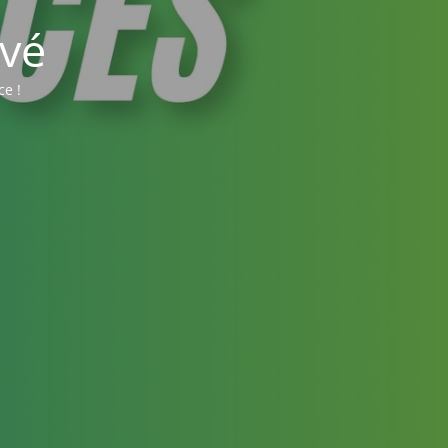
vé
ce !