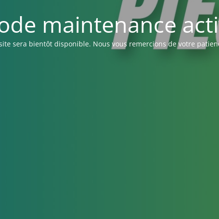
ode maintenance acti
site sera bientôt disponible. Nous vous remercions de votre patien