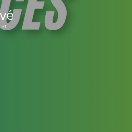
vé
ce !