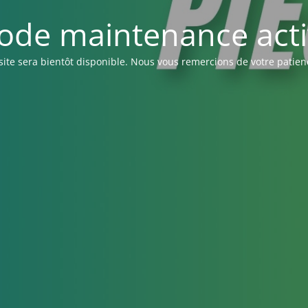
ode maintenance acti
site sera bientôt disponible. Nous vous remercions de votre patien